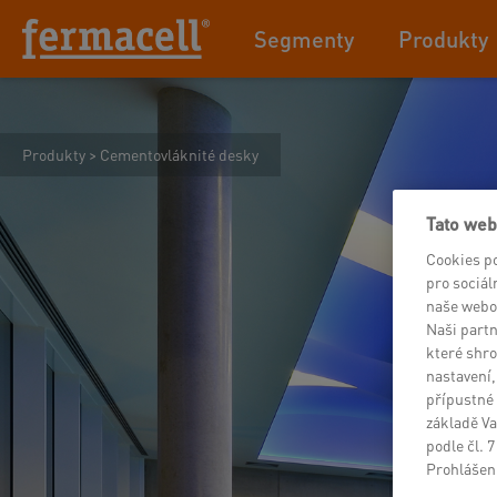
Segmenty
Produkty
Produkty
>
Cementovláknité desky
Tato web
Cookies p
pro sociál
naše webo
Naši partn
které shro
nastavení,
přípustné 
základě Va
podle čl. 
Prohlášení