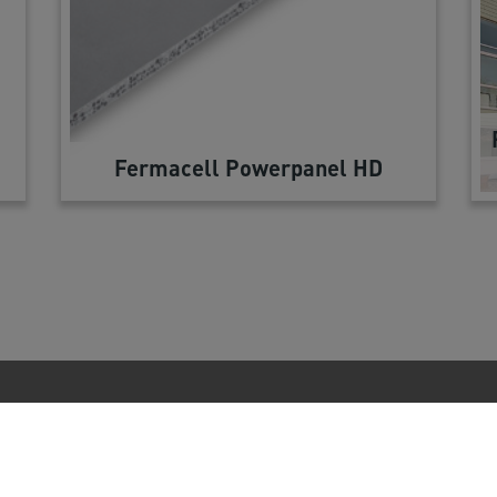
Fermacell Powerpanel HD
inky
Legal
ty
Cookies