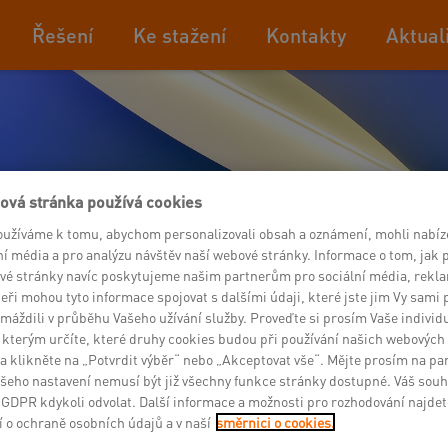
Řešení
Ke stažení
Kontakty
Aktual
ová stránka používá cookies
oužíváme k tomu, abychom personalizovali obsah a oznámení, mohli nabíz
ní média a pro analýzu návštěv naší webové stránky. Informace o tom, jak 
vé stránky navíc poskytujeme našim partnerům pro sociální média, rekla
eři mohou tyto informace spojovat s dalšími údaji, které jste jim Vy sami 
máždili v průběhu Vašeho užívání služby. Proveďte si prosím Vaše individ
 kterým určíte, které druhy cookies budou při používání našich webových
a klikněte na „Potvrdit výběr“ nebo „Akceptovat vše“. Mějte prosím na pa
šeho nastavení nemusí být již všechny funkce stránky dostupné. Váš sou
7 GDPR kdykoli odvolat. Další informace a možnosti pro rozhodování najde
 o ochraně osobních údajů a v naší
směrnici o cookies.