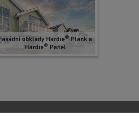
®
Fasádní obklady Hardie
Plank a
®
Hardie
Panel
Follow us on social media
Facebook