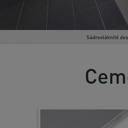
Sádrovláknité de
Ceme