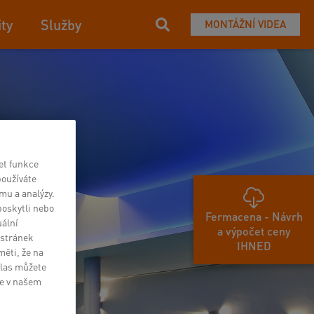
ity
Služby
MONTÁŽNÍ VIDEA
et funkce
používáte
mu a analýzy.
poskytli nebo
Fermacena - Návrh
uální
a výpočet ceny
 stránek
IHNED
měti, že na
hlas můžete
te v našem