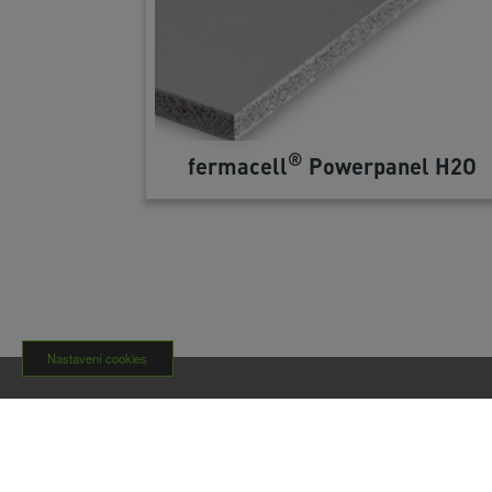
®
fermacell
Powerpanel H2O
Nastavení cookies
O nás
Nov
Fermacena
Aktuali