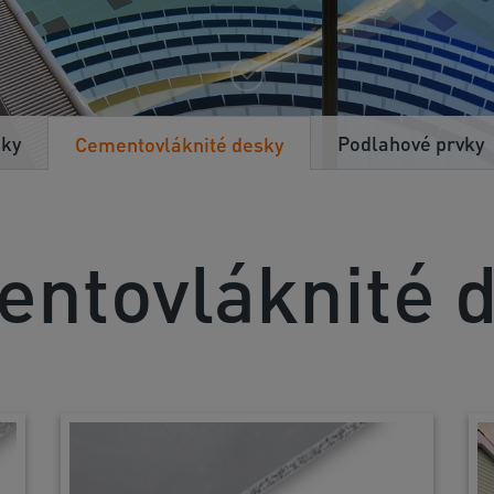
sky
Podlahové prvky
Cementovláknité desky
ntovláknité 