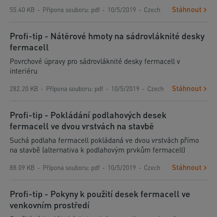
Stáhnout
55.40 KB
Přípona souboru
:
pdf
10/5/2019
Czech
Profi-tip - Nátěrové hmoty na sádrovláknité desky
fermacell
Povrchové úpravy pro sádrovláknité desky fermacell v
interiéru
Stáhnout
282.20 KB
Přípona souboru
:
pdf
10/5/2019
Czech
Profi-tip - Pokládání podlahových desek
fermacell ve dvou vrstvách na stavbě
Suchá podlaha fermacell pokládaná ve dvou vrstvách přímo
na stavbě (alternativa k podlahovým prvkům fermacell)
Stáhnout
88.09 KB
Přípona souboru
:
pdf
10/5/2019
Czech
Profi-tip - Pokyny k použití desek fermacell ve
venkovním prostředí