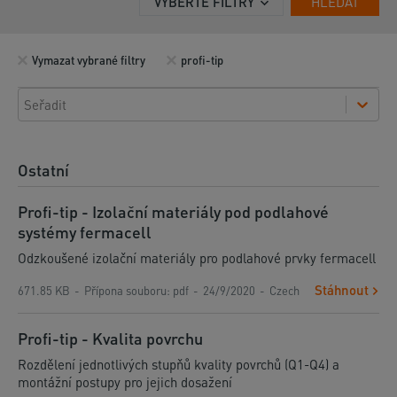
VYBERTE FILTRY
HLEDAT
Vymazat vybrané filtry
profi-tip
Seřadit
Ostatní
Profi-tip - Izolační materiály pod podlahové
systémy fermacell
Odzkoušené izolační materiály pro podlahové prvky fermacell
Stáhnout
671.85 KB
Přípona souboru
:
pdf
24/9/2020
Czech
Profi-tip - Kvalita povrchu
Rozdělení jednotlivých stupňů kvality povrchů (Q1-Q4) a
montážní postupy pro jejich dosažení