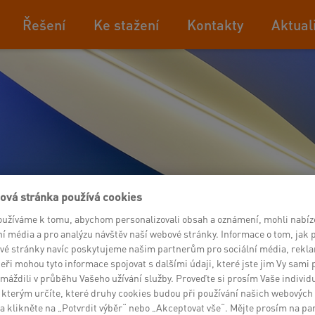
Řešení
Ke stažení
Kontakty
Aktual
ová stránka používá cookies
oužíváme k tomu, abychom personalizovali obsah a oznámení, mohli nabíz
ní média a pro analýzu návštěv naší webové stránky. Informace o tom, jak 
vé stránky navíc poskytujeme našim partnerům pro sociální média, rekla
eři mohou tyto informace spojovat s dalšími údaji, které jste jim Vy sami 
máždili v průběhu Vašeho užívání služby. Proveďte si prosím Vaše individ
 kterým určíte, které druhy cookies budou při používání našich webových
a klikněte na „Potvrdit výběr“ nebo „Akceptovat vše“. Mějte prosím na pa