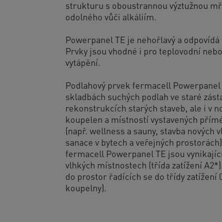
strukturu s oboustrannou výztužnou mř
odolného vůči alkáliím.
Powerpanel TE je nehořlavý a odpovídá 
Prvky jsou vhodné i pro teplovodní neb
vytápění.
Podlahový prvek fermacell Powerpanel 
skladbách suchých podlah ve staré zás
rekonstrukcích starých staveb, ale i v 
koupelen a místností vystavených přím
(např. wellness a sauny, stavba nových v
sanace v bytech a veřejných prostorách
fermacell Powerpanel TE jsou vynikající
vlhkých místnostech (třída zatížení A2*)
do prostor řadících se do třídy zatížení 
koupelny).