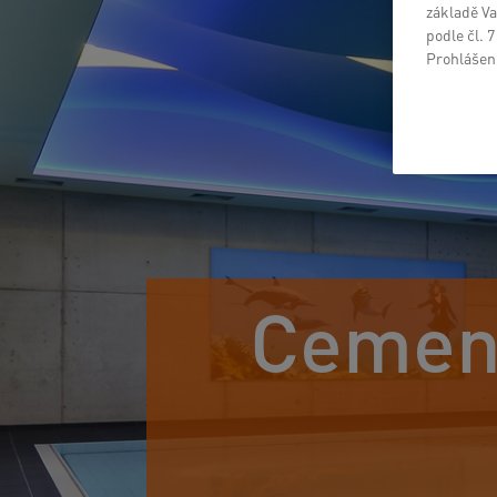
základě Va
podle čl. 
Prohlášení
Cement