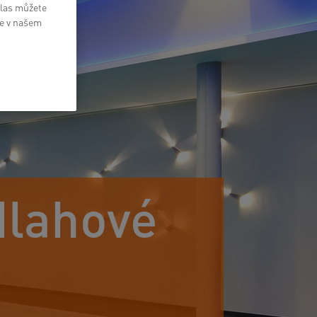
hlas můžete
te v našem
dlahové