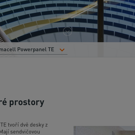
rmacell Powerpanel TE
ré prostory
E tvoří dvě desky z
Mají sendvičovou