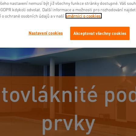
šeho nastavení nemusí být již všechny funkce stránky dostupné. Váš sou
7 GDPR kdykoli odvolat. Další informace a možnosti pro rozhodování najde
 o ochraně osobních údajů a v naší
směrnici o cookies.
Nastavení cookies
Akceptovat všechny cookies
ovláknité po
prvky