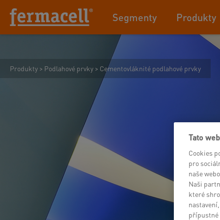
Segmenty
Produkty
Produkty
>
Podlahové prvky
>
Cementovláknité podlahové prvky
Tato web
Cookies p
pro sociál
naše webo
Naši partn
které shro
nastavení,
přípustné 