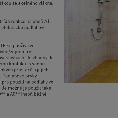
ížkou ze skelného vlákna,
třídě reakce na oheň A1.
o elektrické podlahové
TE se používá ve
tavbě/zejména v
novostavbách. Je vhodný do
ému kontaktu s vodou
lhkých prostorů a jejich
). Podlahové prvky
 pro použití na podlahy ve
. Je možné je použít také
0** a A0** (např. běžné