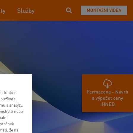
ity
Služby
MONTÁŽNÍ VIDEA
Fermacena - Návrh
et funkce
a výpočet ceny
používáte
IHNED
mu a analýzy.
poskytli nebo
uální
 stránek
měti, že na