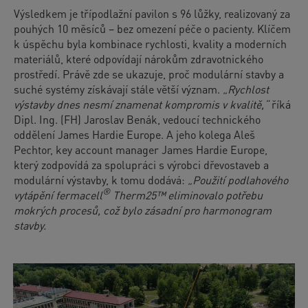
Výsledkem je třípodlažní pavilon s 96 lůžky, realizovaný za
pouhých 10 měsíců – bez omezení péče o pacienty. Klíčem
k úspěchu byla kombinace rychlosti, kvality a moderních
materiálů, které odpovídají nárokům zdravotnického
prostředí. Právě zde se ukazuje, proč modulární stavby a
suché systémy získávají stále větší význam.
„Rychlost
výstavby dnes nesmí znamenat kompromis v kvalitě,“
říká
Dipl. Ing. (FH) Jaroslav Benák, vedoucí technického
oddělení James Hardie Europe. A jeho kolega Aleš
Pechtor, key account manager James Hardie Europe,
který zodpovídá za spolupráci s výrobci dřevostaveb a
modulární výstavby, k tomu dodává:
„Použití podlahového
®
vytápění fermacell
Therm25
™ eliminovalo potřebu
mokrých procesů, což bylo zásadní pro harmonogram
stavby.