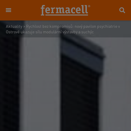
Aktuality
>
Rychlost bez kompromisů: nový pavilon psychiatrie v
Ostrově ukazuje sílu modulární výstavby a suchýc