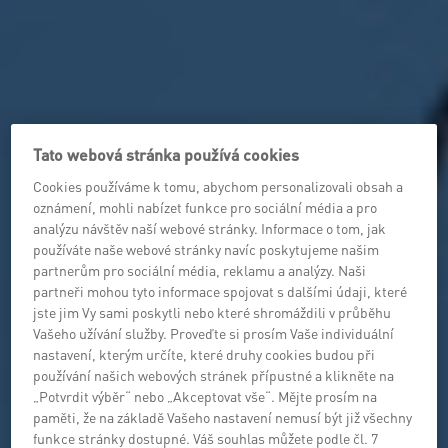
Tato webová stránka používá cookies
Cookies používáme k tomu, abychom personalizovali obsah a
oznámení, mohli nabízet funkce pro sociální média a pro
analýzu návštěv naší webové stránky. Informace o tom, jak
používáte naše webové stránky navíc poskytujeme našim
partnerům pro sociální média, reklamu a analýzy. Naši
partneři mohou tyto informace spojovat s dalšími údaji, které
jste jim Vy sami poskytli nebo které shromáždili v průběhu
Vašeho užívání služby. Proveďte si prosím Vaše individuální
nastavení, kterým určíte, které druhy cookies budou při
používání našich webových stránek přípustné a klikněte na
„Potvrdit výběr“ nebo „Akceptovat vše“. Mějte prosím na
paměti, že na základě Vašeho nastavení nemusí být již všechny
funkce stránky dostupné. Váš souhlas můžete podle čl. 7