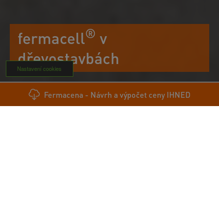
®
fermacell
v
dřevostavbách
Nastavení cookies
Product Group
Fermacena - Návrh a výpočet ceny IHNED
Dřevěné domy míří do výšky: Nová
®
pravidla otevírají i díky fermacellu
cestu k vyšším dřevostavbám
Od srpna 2025 vstupují v platnost zásadní změny, které
mohou výrazně změnit podobu českých měst.
Jedna z